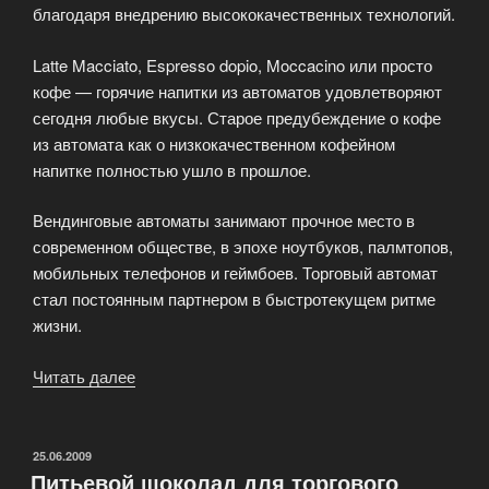
благодаря внедрению высококачественных технологий.
Latte Macciato, Espresso dopio, Moccacino или просто
кофе — горячие напитки из автоматов удовлетворяют
сегодня любые вкусы. Старое предубеждение о кофе
из автомата как о низкокачественном кофейном
напитке полностью ушло в прошлое.
Вендинговые автоматы занимают прочное место в
современном обществе, в эпохе ноутбуков, палмтопов,
мобильных телефонов и геймбоев. Торговый автомат
стал постоянным партнером в быстротекущем ритме
жизни.
Читать далее
«Что
предпочитают
потребители
торговых
ОПУБЛИКОВАНО
25.06.2009
Питьевой шоколад для торгового
автоматов