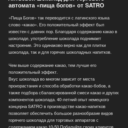
автомата «пища богов» от SATRO
кофе»
«Пища Богов» так переводится с латинского языка
слово «какао». Его положительный эффект был
известен с давних пор. Благодаря содержанию какао в
шоколаде, употребление шоколада поднимает
настроение. Это одинаково верно как для плитки
шоколада, так и для горячих шоколадных напитков.
Чем выше содержание какао, тем лучше его
положительный эффект.
Вкус шоколада во многом зависит от места
произрастания и способа обработки какао-бобов, а
также подбора сбалансированной смеси какао и других
компонентов шоколада. 40‑летний опыт немецкого
концерна SATRO в производстве какао-напитков
позволяет обеспечить большое разнообразие видов
горячего шоколада для торговых аппаратов с
содержанием какао 10‑50 Побалуйте своих клиентов