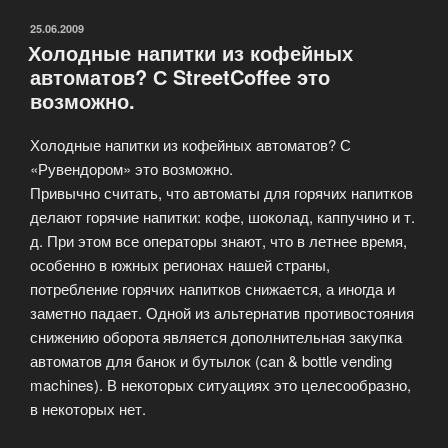
Coffee
в
ОПУБЛИКОВАНО
25.06.2009
Холодные напитки из кофейных
бумажном
автоматов? С StreetCoffee это
стаканчике
возможно.
по
пути
Холодные напитки из кофейных автоматов? С
на
«Рувендором» это возможно.
работу»
Привычно считать, что автоматы для горячих напитков
делают горячие напитки: кофе, шоколад, каппучино и т.
д. При этом все операторы знают, что в летнее время,
особенно в южных регионах нашей страны,
потребление горячих напитков снижается, а иногда и
заметно падает. Одной из альтернатив противостояния
снижению оборота является дополнительная закупка
автоматов для банок и бутылок (can & bottle vending
machines). В некоторых ситуациях это целесообразно,
в некоторых нет.