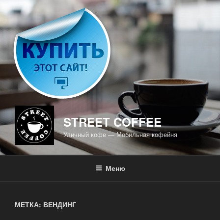
Перейти
к
содержимому
STREET COFFEE
Уличный кофе — Мобильная кофейня
Меню
МЕТКА: ВЕНДИНГ