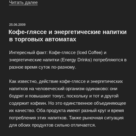
Читать далее
«Холодные
напитки
из
кофейных
ОПУБЛИКОВАНО
25.06.2009
Кофе-гляссе и энергетические напитки
автоматов?
в торговых автоматах
С
StreetCoffee
Интересный факт: Кофе-гляссе (Iced Coffee) и
это
энергетические напитки (Energy Drinks) потребляются в
возможно.»
разное время суток по-разному.
Как известно, действие кофе-гляссе и энергетических
напитков на человеческий организм одинаково: они
бодрят и повышают тонус, поскольку и тот и другой
содержит кофеин. Но это единственное объединяющее
их качество. Оба продукта имеют разный круг и время
потребления этих напитков. Также рыночная ситуация
для обоих продуктов сильно отличается.