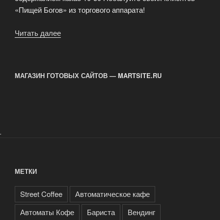
«Пищей Богов» из торгового аппарата!
Читать далее
«Питьевой
шоколад
для
торгового
МАГАЗИН ГОТОВЫХ САЙТОВ — MARTSITE.RU
автомата
«пища
богов»
от
SATRO»
.
МЕТКИ
Street Coffee
Автоматическое кафе
Автоматы Кофе
Бариста
Вендинг