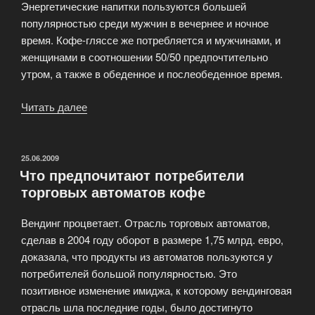
Энергетические напитки пользуются большей
популярностью среди мужчин в вечернее и ночное
время. Кофе-гляссе же потребляется и мужчинами, и
женщинами в соотношении 50/50 предпочтительно
утром, а также в обеденное и послеобеденное время.
Читать далее
«Кофе-
гляссе
и
энергетические
ОПУБЛИКОВАНО
25.06.2009
Что предпочитают потребители
напитки
торговых автоматов кофе
в
торговых
Вендинг процветает. Отрасль торговых автоматов,
автоматах»
сделав в 2004 году оборот в размере 1,75 млрд. евро,
доказала, что продукты из автоматов пользуются у
потребителей большой популярностью. Это
позитивное изменение имиджа, к которому вендинговая
отрасль шла последние годы, было достигнуто