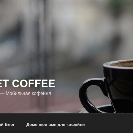
ET COFFEE
 — Мобильная кофейня
й Блог
Доменное имя для кофейни