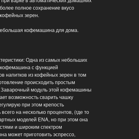
к при варке в автоматических домашних
более полное сохранение вкусо
 кофейных зерен.
 небольшая кофемашина для дома.
ктеристики: Одна из самых небольших
я кофемашина с функцией
ов напитков из кофейных зерен в том
готовление происходить простым
. Заварочный модуль этой кофемашины
 дает возможность сварить чашку
егулирую при этом крепость
всего на несколько процентов, (где то
артных моделей ENA, но при этом она
стями и широким спектром
на может приготовить эспрессо,