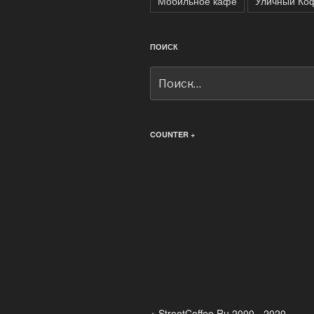
Мобильное кафе
Уличный Ко
ПОИСК
Искать:
COUNTER +
+ StreetCoffee.Ru 2000 - 2020