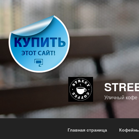
Перейти
к
содержимому
STRE
Уличный кофе
Главная страница
Кофейны