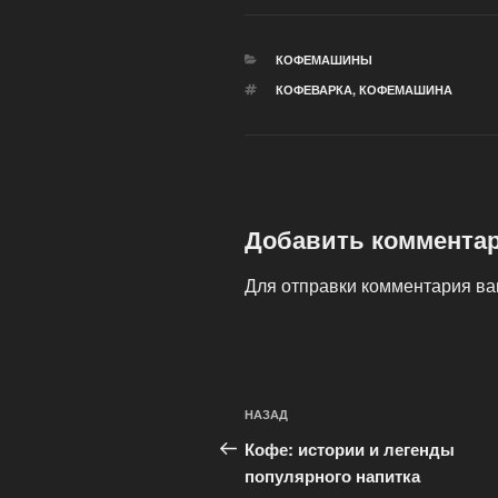
РУБРИКИ
КОФЕМАШИНЫ
МЕТКИ
КОФЕВАРКА
,
КОФЕМАШИНА
Добавить коммента
Для отправки комментария в
Навигация
Предыдущая
НАЗАД
по
запись:
Кофе: истории и легенды
записям
популярного напитка