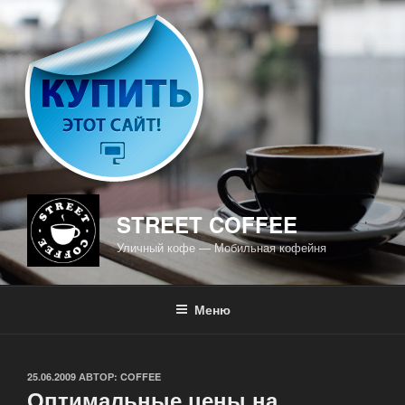
Перейти
к
содержимому
STREET COFFEE
Уличный кофе — Мобильная кофейня
Меню
ОПУБЛИКОВАНО
25.06.2009
АВТОР:
COFFEE
Оптимальные цены на