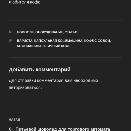
любителя кофе!
РУБРИКИ
НОВОСТИ
,
ОБОРУДОВАНИЕ
,
СТАТЬИ
МЕТКИ
БАРИСТА
,
КАПСУЛЬНАЯ КОФЕМАШИНА
,
КОФЕ С СОБОЙ
,
КОФЕМАШИНА
,
УЛИЧНЫЙ КОФЕ
Добавить комментарий
Для отправки комментария вам необходимо
авторизоваться
.
Навигация
Предыдущая
НАЗАД
по
запись:
записям
Питьевой шоколад для торгового автомата